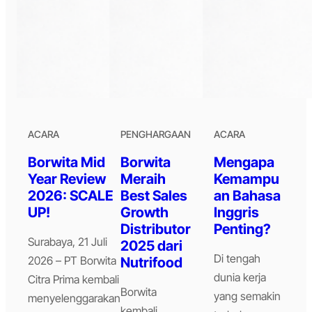
ACARA
PENGHARGAAN
ACARA
Borwita Mid
Borwita
Mengapa
Year Review
Meraih
Kemampu
2026: SCALE
Best Sales
an Bahasa
UP!
Growth
Inggris
Distributor
Penting?
Surabaya, 21 Juli
2025 dari
Di tengah
2026 – PT Borwita
Nutrifood
dunia kerja
Citra Prima kembali
Borwita
yang semakin
menyelenggarakan
kembali