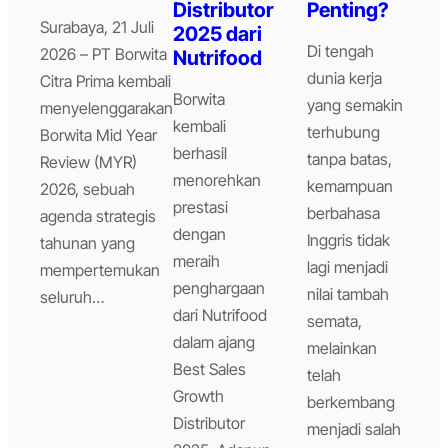
Distributor
Penting?
Surabaya, 21 Juli
2025 dari
Di tengah
2026 – PT Borwita
Nutrifood
dunia kerja
Citra Prima kembali
Borwita
yang semakin
menyelenggarakan
kembali
terhubung
Borwita Mid Year
berhasil
tanpa batas,
Review (MYR)
menorehkan
kemampuan
2026, sebuah
prestasi
berbahasa
agenda strategis
dengan
Inggris tidak
tahunan yang
meraih
lagi menjadi
mempertemukan
penghargaan
nilai tambah
seluruh…
dari Nutrifood
semata,
dalam ajang
melainkan
Best Sales
telah
Growth
berkembang
Distributor
menjadi salah