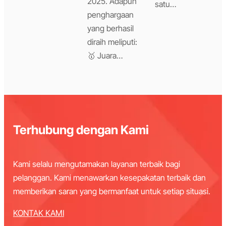
2025. Adapun
satu…
penghargaan
yang berhasil
diraih meliputi:
🥇 Juara…
Terhubung dengan Kami
Kami selalu mengutamakan layanan terbaik bagi
pelanggan. Kami menawarkan kesepakatan terbaik dan
memberikan saran yang bermanfaat untuk setiap situasi.
KONTAK KAMI