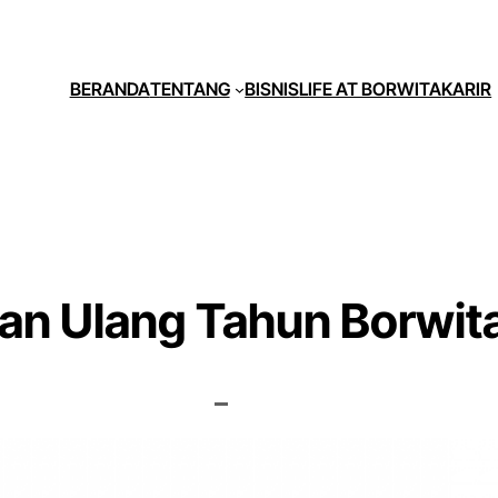
BERANDA
TENTANG
BISNIS
LIFE AT BORWITA
KARIR
an Ulang Tahun Borwit