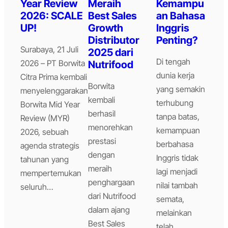
Year Review
Meraih
Kemampu
2026: SCALE
Best Sales
an Bahasa
UP!
Growth
Inggris
Distributor
Penting?
Surabaya, 21 Juli
2025 dari
Di tengah
2026 – PT Borwita
Nutrifood
dunia kerja
Citra Prima kembali
Borwita
yang semakin
menyelenggarakan
kembali
terhubung
Borwita Mid Year
berhasil
tanpa batas,
Review (MYR)
menorehkan
kemampuan
2026, sebuah
prestasi
berbahasa
agenda strategis
dengan
Inggris tidak
tahunan yang
meraih
lagi menjadi
mempertemukan
penghargaan
nilai tambah
seluruh…
dari Nutrifood
semata,
dalam ajang
melainkan
Best Sales
telah