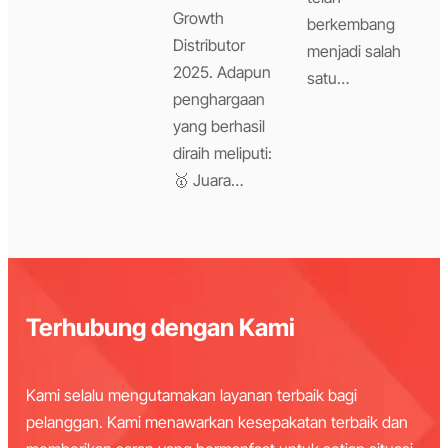
Growth
berkembang
Distributor
menjadi salah
2025. Adapun
satu…
penghargaan
yang berhasil
diraih meliputi:
🥇 Juara…
Terhubung dengan Kami
Kami selalu mengutamakan layanan terbaik bagi
pelanggan. Kami menawarkan kesepakatan terbaik dan